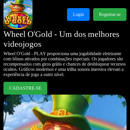
Login
Registrar-se
Wheel O'Gold - Um dos melhores
videojogos
Wheel O'Gold - PLAY proporciona uma jogabilidade eletrizante
com bônus ativados por combinações especiais. Os jogadores são
recompensados com giros grátis e chances de desbloquear recursos
ocultos. Gráficos modernos e uma trilha sonora imersiva elevam a
experiência de jogo a outro nível.
CADASTRE-SE