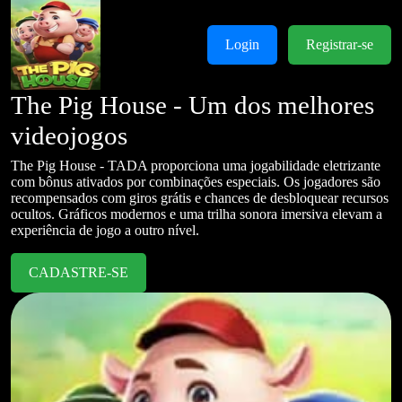
Login
Registrar-se
The Pig House - Um dos melhores
videojogos
The Pig House - TADA proporciona uma jogabilidade eletrizante
com bônus ativados por combinações especiais. Os jogadores são
recompensados com giros grátis e chances de desbloquear recursos
ocultos. Gráficos modernos e uma trilha sonora imersiva elevam a
experiência de jogo a outro nível.
CADASTRE-SE