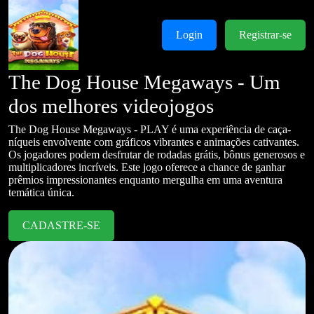
Login
Registrar-se
The Dog House Megaways - Um
dos melhores videojogos
The Dog House Megaways - PLAY é uma experiência de caça-
níqueis envolvente com gráficos vibrantes e animações cativantes.
Os jogadores podem desfrutar de rodadas grátis, bônus generosos e
multiplicadores incríveis. Este jogo oferece a chance de ganhar
prêmios impressionantes enquanto mergulha em uma aventura
temática única.
CADASTRE-SE