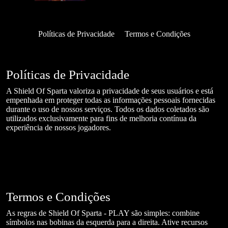
Políticas de Privacidade
Termos e Condições
Políticas de Privacidade
A Shield Of Sparta valoriza a privacidade de seus usuários e está
empenhada em proteger todas as informações pessoais fornecidas
durante o uso de nossos serviços. Todos os dados coletados são
utilizados exclusivamente para fins de melhoria contínua da
experiência de nossos jogadores.
Termos e Condições
As regras de Shield Of Sparta - PLAY são simples: combine
símbolos nas bobinas da esquerda para a direita. Ative recursos