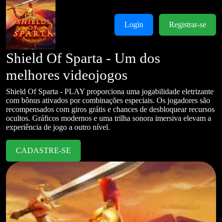
Login
Registrar-se
Shield Of Sparta - Um dos
melhores videojogos
Shield Of Sparta - PLAY proporciona uma jogabilidade eletrizante
com bônus ativados por combinações especiais. Os jogadores são
recompensados com giros grátis e chances de desbloquear recursos
ocultos. Gráficos modernos e uma trilha sonora imersiva elevam a
experiência de jogo a outro nível.
CADASTRE-SE