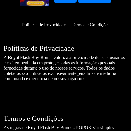
Políticas de Privacidade
Termos e Condições
Políticas de Privacidade
A Royal Flash Buy Bonus valoriza a privacidade de seus usuários
e está empenhada em proteger todas as informações pessoais
fornecidas durante o uso de nossos serviços. Todos os dados
coletados são utilizados exclusivamente para fins de melhoria
contínua da experiência de nossos jogadores.
Termos e Condições
As regras de Royal Flash Buy Bonus - POPOK são simples: