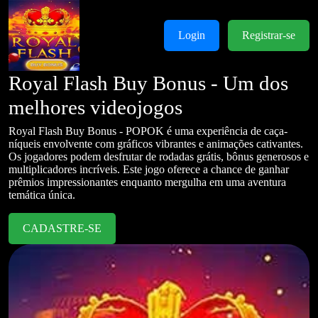
Login
Registrar-se
Royal Flash Buy Bonus - Um dos
melhores videojogos
Royal Flash Buy Bonus - POPOK é uma experiência de caça-
níqueis envolvente com gráficos vibrantes e animações cativantes.
Os jogadores podem desfrutar de rodadas grátis, bônus generosos e
multiplicadores incríveis. Este jogo oferece a chance de ganhar
prêmios impressionantes enquanto mergulha em uma aventura
temática única.
CADASTRE-SE