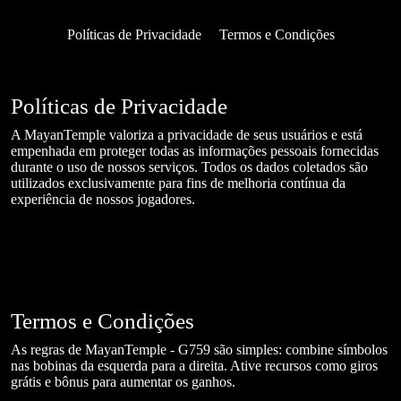
Políticas de Privacidade
Termos e Condições
Políticas de Privacidade
A MayanTemple valoriza a privacidade de seus usuários e está
empenhada em proteger todas as informações pessoais fornecidas
durante o uso de nossos serviços. Todos os dados coletados são
utilizados exclusivamente para fins de melhoria contínua da
experiência de nossos jogadores.
Termos e Condições
As regras de MayanTemple - G759 são simples: combine símbolos
nas bobinas da esquerda para a direita. Ative recursos como giros
grátis e bônus para aumentar os ganhos.