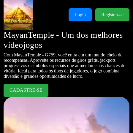
Login
Registrar-se
MayanTemple - Um dos melhores
videojogos
Com MayanTemple - G759, você entra em um mundo cheio de
recompensas. Aproveite os recursos de giros grátis, jackpots
progressivos e símbolos especiais que aumentam suas chances de
vitória. Ideal para todos os tipos de jogadores, o jogo combina
diversão e grandes oportunidades de lucro.
CADASTRE-SE