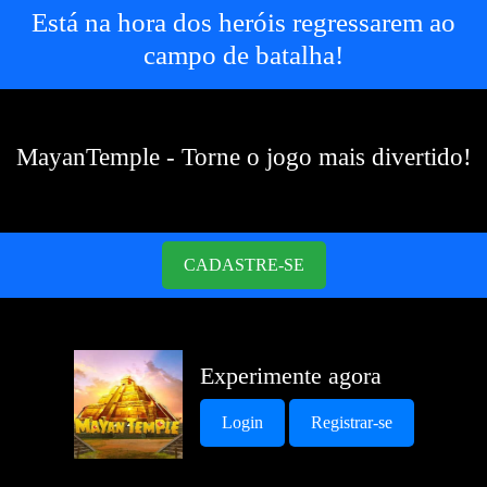
Está na hora dos heróis regressarem ao
campo de batalha!
MayanTemple - Torne o jogo mais divertido!
CADASTRE-SE
Experimente agora
Login
Registrar-se