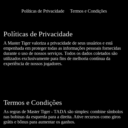
Políticas de Privacidade
Termos e Condições
Políticas de Privacidade
A Master Tiger valoriza a privacidade de seus usuários e está
empenhada em proteger todas as informações pessoais fornecidas
durante o uso de nossos serviços. Todos os dados coletados são
utilizados exclusivamente para fins de melhoria contínua da
experiência de nossos jogadores.
Termos e Condições
As regras de Master Tiger - TADA são simples: combine símbolos
nas bobinas da esquerda para a direita. Ative recursos como giros
grátis e bônus para aumentar os ganhos.