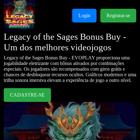
Login
Registrar-se
Legacy of the Sages Bonus Buy -
Um dos melhores videojogos
Legacy of the Sages Bonus Buy - EVOPLAY proporciona uma
jogabilidade eletrizante com bônus ativados por combinações
especiais. Os jogadores são recompensados com giros grátis e
chances de desbloquear recursos ocultos. Gráficos modernos e uma
trilha sonora imersiva elevam a experiência de jogo a outro nível.
CADASTRE-SE