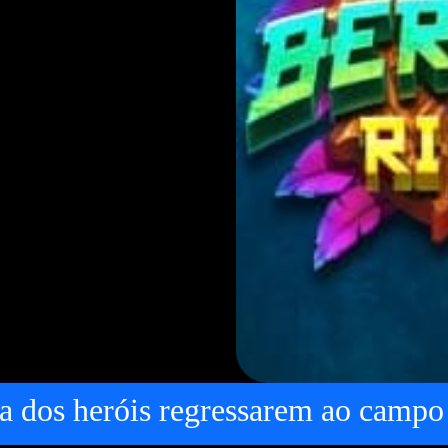
a dos heróis regressarem ao campo