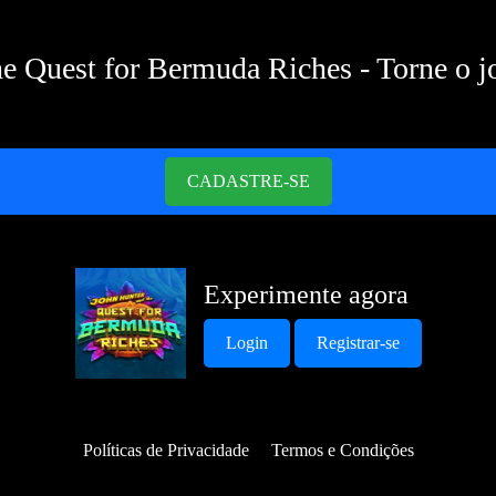
e Quest for Bermuda Riches - Torne o j
CADASTRE-SE
Experimente agora
Login
Registrar-se
Políticas de Privacidade
Termos e Condições