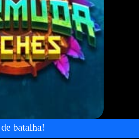
 de batalha!