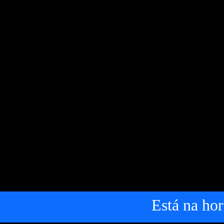
Está na hor