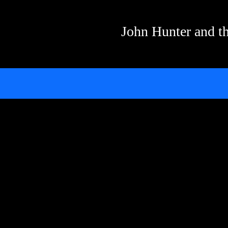
John Hunter and th