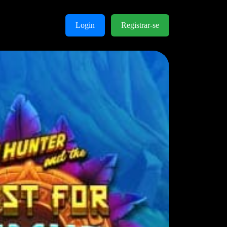
Login
Registrar-se