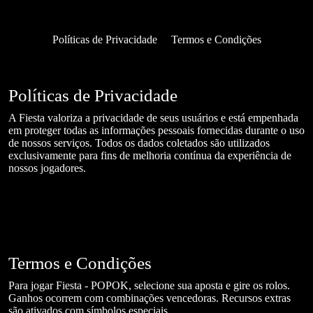
Políticas de Privacidade
Termos e Condições
Políticas de Privacidade
A Fiesta valoriza a privacidade de seus usuários e está empenhada
em proteger todas as informações pessoais fornecidas durante o uso
de nossos serviços. Todos os dados coletados são utilizados
exclusivamente para fins de melhoria contínua da experiência de
nossos jogadores.
Termos e Condições
Para jogar Fiesta - POPOK, selecione sua aposta e gire os rolos.
Ganhos ocorrem com combinações vencedoras. Recursos extras
são ativados com símbolos especiais.