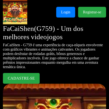
Login
Registrar-se
FaCaiShen(G759) - Um dos
melhores videojogos
FaCaiShen - G759 é uma experiência de caça-níqueis envolvente
com gráficos vibrantes e animações cativantes. Os jogadores
podem desfrutar de rodadas grátis, bônus generosos e
multiplicadores incríveis. Este jogo oferece a chance de ganhar
prêmios impressionantes enquanto mergulha em uma aventura
temática única.
CADASTRE-SE