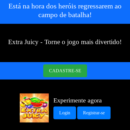
Está na hora dos heróis regressarem ao
campo de batalha!
Extra Juicy - Torne o jogo mais divertido!
CADASTRE-SE
Experimente agora
Login
Registrar-se