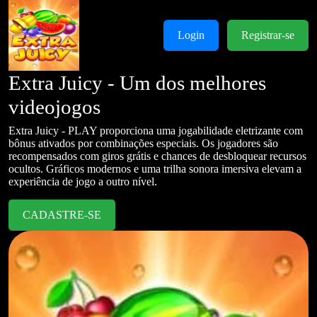
Login
Registrar-se
Extra Juicy - Um dos melhores
videojogos
Extra Juicy - PLAY proporciona uma jogabilidade eletrizante com
bônus ativados por combinações especiais. Os jogadores são
recompensados com giros grátis e chances de desbloquear recursos
ocultos. Gráficos modernos e uma trilha sonora imersiva elevam a
experiência de jogo a outro nível.
CADASTRE-SE