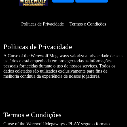
Políticas de Privacidade
Termos e Condições
Políticas de Privacidade
A Curse of the Werewolf Megaways valoriza a privacidade de seus
usuários e está empenhada em proteger todas as informações
pessoais fornecidas durante o uso de nossos serviços. Todos os
dados coletados são utilizados exclusivamente para fins de
melhoria contínua da experiência de nossos jogadores.
Termos e Condições
Curse of the Werewolf Megaways - PLAY segue o formato