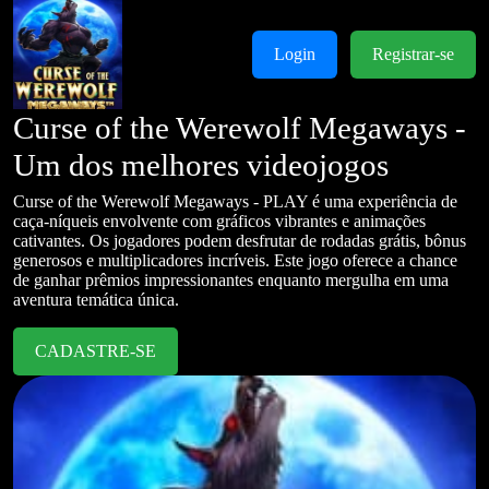
Login
Registrar-se
Curse of the Werewolf Megaways -
Um dos melhores videojogos
Curse of the Werewolf Megaways - PLAY é uma experiência de
caça-níqueis envolvente com gráficos vibrantes e animações
cativantes. Os jogadores podem desfrutar de rodadas grátis, bônus
generosos e multiplicadores incríveis. Este jogo oferece a chance
de ganhar prêmios impressionantes enquanto mergulha em uma
aventura temática única.
CADASTRE-SE